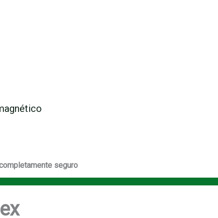
 magnético
completamente seguro
lex