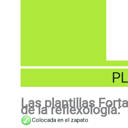
PL
Las plantillas For
de la reflexología:
Colocada en el zapato