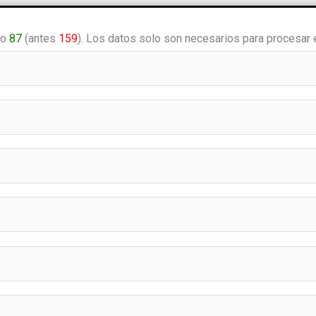
lo
87
(antes
159
). Los datos solo son necesarios para procesar