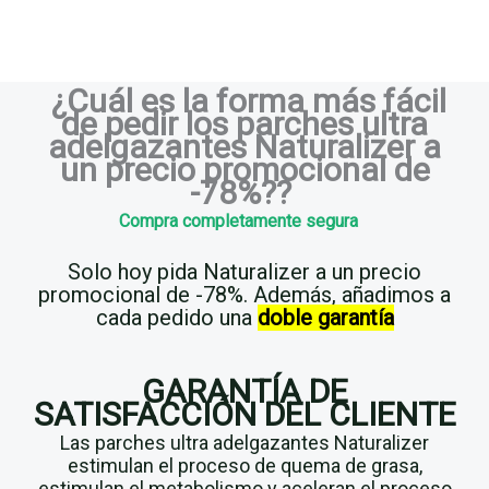
¿Cuál es la forma más fácil
de pedir los parches ultra
adelgazantes Naturalizer a
un precio promocional de
-78%??
Compra completamente segura
Solo hoy pida Naturalizer a un precio
promocional de -78%. Además, añadimos a
cada pedido una
doble garantía
GARANTÍA DE
SATISFACCIÓN DEL CLIENTE
Las parches ultra adelgazantes Naturalizer
estimulan el proceso de quema de grasa,
estimulan el metabolismo y aceleran el proceso